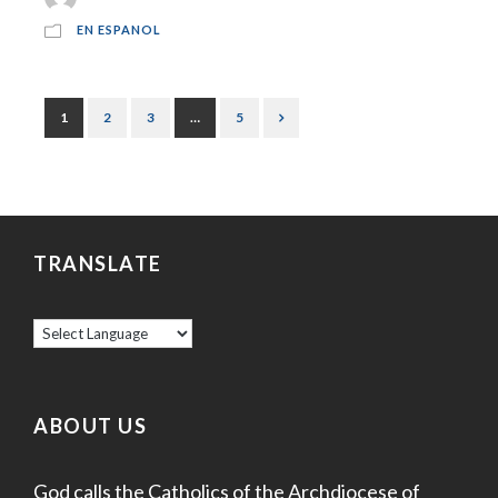
EN ESPANOL
1
2
3
…
5
TRANSLATE
ABOUT US
God calls the Catholics of the Archdiocese of