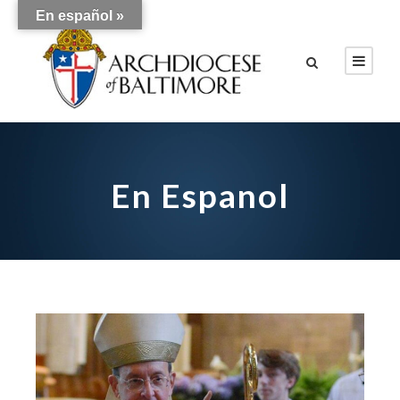
En español »
En Espanol