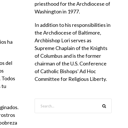
priesthood for the Archdiocese of
Washington in 1977.
In addition to his responsibilities in
the Archdiocese of Baltimore,
Archbishop Lori serves as
ios ha
Supreme Chaplain of the Knights
of Columbus and is the former
os del
chairman of the U.S. Conference
os
of Catholic Bishops' Ad Hoc
. Todos
Committee for Religious Liberty.
 tu
rginados.
rostros
 pobreza