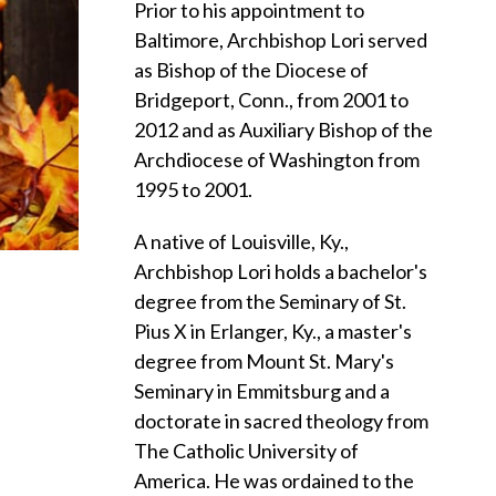
Prior to his appointment to
Baltimore, Archbishop Lori served
as Bishop of the Diocese of
Bridgeport, Conn., from 2001 to
2012 and as Auxiliary Bishop of the
Archdiocese of Washington from
1995 to 2001.
A native of Louisville, Ky.,
Archbishop Lori holds a bachelor's
degree from the Seminary of St.
Pius X in Erlanger, Ky., a master's
degree from Mount St. Mary's
Seminary in Emmitsburg and a
doctorate in sacred theology from
The Catholic University of
America. He was ordained to the