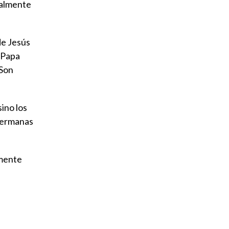
ualmente
de Jesús
l Papa
 Son
sino los
 hermanas
amente