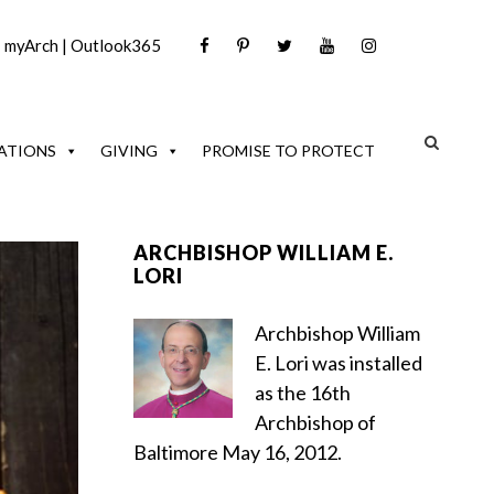
|
myArch
|
Outlook365
ATIONS
GIVING
PROMISE TO PROTECT
ARCHBISHOP WILLIAM E.
LORI
Archbishop William
E. Lori was installed
as the 16th
Archbishop of
Baltimore May 16, 2012.