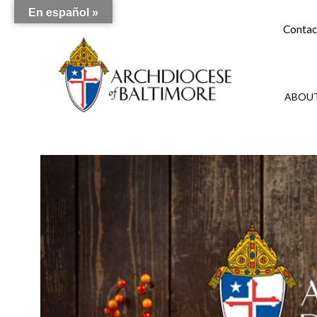
En español »
Contac
ABOUT